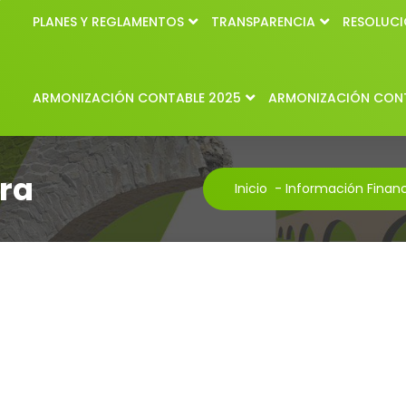
PLANES Y REGLAMENTOS
TRANSPARENCIA
RESOLUCI
ARMONIZACIÓN CONTABLE 2025
ARMONIZACIÓN CONT
ra
Inicio
-
Información Financ